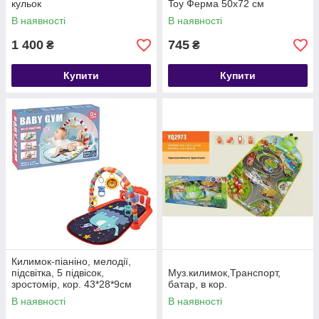
кульок
Toy Ферма 50х72 см
В наявності
В наявності
1 400
745
₴
₴
Купити
Купити
Килимок-піаніно, мелодії,
підсвітка, 5 підвісок,
Муз.килимок,Транспорт,
зростомір, кор. 43*28*9см
батар, в кор.
(24шт)
В наявності
В наявності