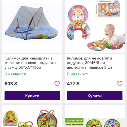
Килимок для немовляти з
Килимок для немовляти
москітною сіткою, подушкою,
подушка, 30*46*8 см,
у сумці 55*5,5*43см
шелестить, підвіски 3 шт
(музика, брязкальце,
В наявності
В наявності
прорізувач), 2 різновиди,
603
477
₴
₴
Купити
Купити