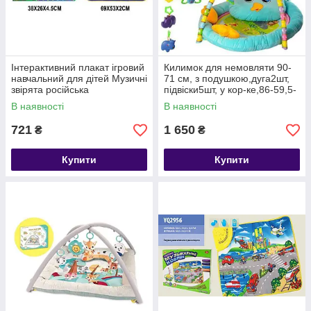
Інтерактивний плакат ігровий
Килимок для немовляти 90-
навчальний для дітей Музичні
71 см, з подушкою,дуга2шт,
звірята російська
підвіски5шт, у кор-ке,86-59,5-
10см
В наявності
В наявності
721
1 650
₴
₴
Купити
Купити