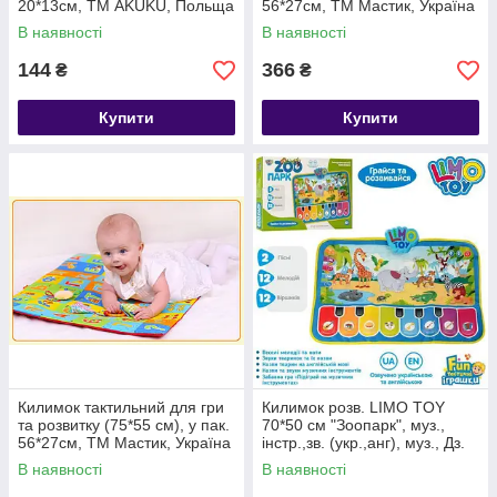
20*13см, ТМ AKUKU, Польща
56*27см, ТМ Мастик, Україна
В наявності
В наявності
144
366
₴
₴
Купити
Купити
Килимок тактильний для гри
Килимок розв. LIMO TOY
та розвитку (75*55 см), у пак.
70*50 см "Зоопарк", муз.,
56*27см, ТМ Мастик, Україна
інстр.,зв. (укр.,анг), муз., Дз.
Ж., бат., кор. 38*26*4см
В наявності
В наявності