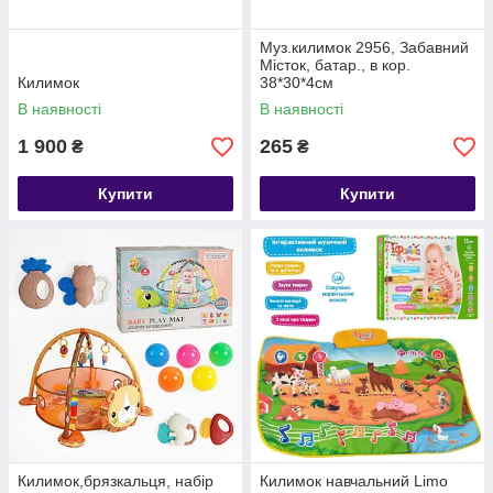
Муз.килимок 2956, Забавний
Місток, батар., в кор.
Килимок
38*30*4см
В наявності
В наявності
1 900
265
₴
₴
Купити
Купити
Килимок,брязкальця, набір
Килимок навчальний Limo