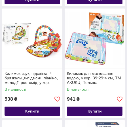
Килимок-звук, підсвітка, 4
Килимок для малювання
брязкальця-підвіски, піаніно,
водою, у кор. 39*29*4 см, ТМ
мелодії, ростомір, у кор.
AKUKU, Польща
47*30*7,5 см (20 шт.)
В наявності
В наявності
538
941
₴
₴
Купити
Купити