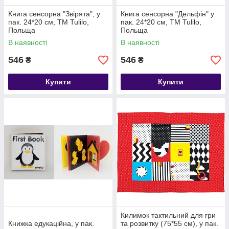
Книга сенсорна "Звірята", у
Книга сенсорна "Дельфін" у
пак. 24*20 см, ТМ Tulilo,
пак. 24*20 см, ТМ Tulilo,
Польща
Польща
В наявності
В наявності
546
546
₴
₴
Купити
Купити
Килимок тактильний для гри
Книжка едукаційна, у пак.
та розвитку (75*55 см), у пак.