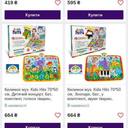
419
595
₴
₴
Купити
Купити
Килимок муз. Kids Hits 70*50
Килимок муз. Kids Hits 70*50
см, Дитячий концерт, бат.,
см, Зоопарк, бат., у
комплект, голоси тварин,
комплекті, звуки тварин,
муз.інструменти, мелодії,
вірші, мелодії, в кор.
В наявності
В наявності
38*26*4см
664
664
₴
₴
Купити
Купити