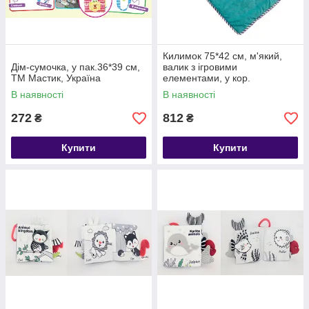
Килимок 75*42 см, м'який,
Дім-сумочка, у пак.36*39 см,
валик з ігровими
ТМ Мастик, Україна
елементами, у кор.
43*18*18см (24шт)
В наявності
В наявності
272
812
₴
₴
Купити
Купити