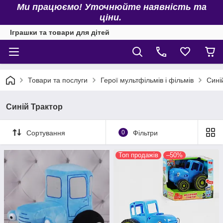
Ми працюємо! Уточнюйте наявність та
ціни.
Іграшки та товари для дітей
Товари та послуги
Герої мультфільмів і фільмів
Сині
Синій Трактор
Сортування
0
Фільтри
Топ продажів
–50%