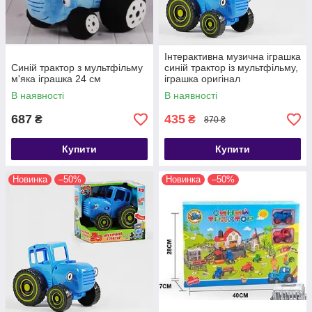
Інтерактивна музична іграшка
Синій трактор з мультфільму
синій трактор із мультфільму,
м'яка іграшка 24 см
іграшка оригінал
В наявності
В наявності
687
435
₴
₴
870 ₴
Купити
Купити
Новинка
–50%
Новинка
–50%