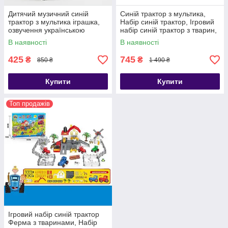
Дитячий музичний синій
Синій трактор з мультика,
трактор з мультика іграшка,
Набір синій трактор, Ігровий
озвучення українською
набір синій трактор з тварин,
мовою
Ігровий синій трактор
В наявності
В наявності
425
745
₴
₴
850 ₴
1 490 ₴
Купити
Купити
Топ продажів
Ігровий набір синій трактор
Ферма з тваринами, Набір