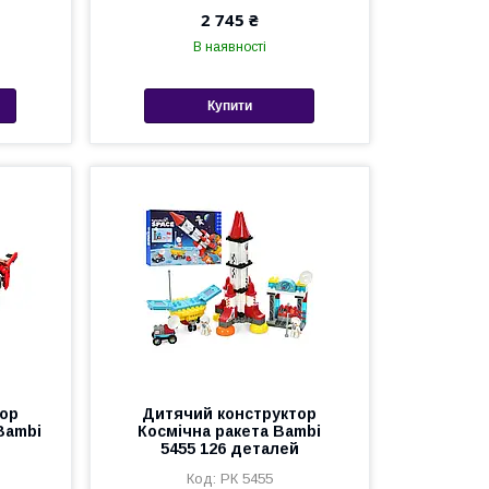
2 745 ₴
В наявності
Купити
тор
Дитячий конструктор
Bambi
Космічна ракета Bambi
5455 126 деталей
РК 5455