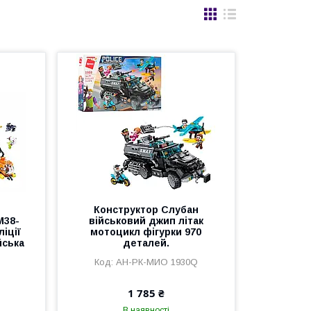
Конструктор Слубан
M38-
військовий джип літак
іції
мотоцикл фігурки 970
йська
деталей.
АН-РК-МИО 1930Q
1 785 ₴
В наявності