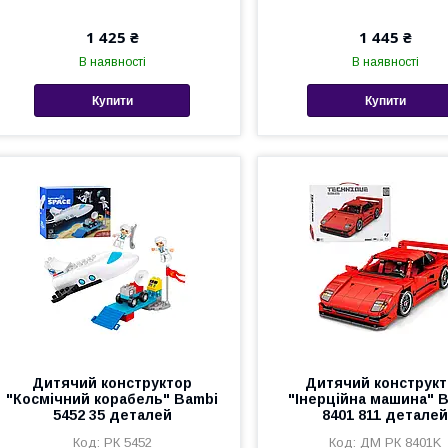
1 425 ₴
1 445 ₴
В наявності
В наявності
Купити
Купити
Дитячий конструктор
Дитячий конструк
"Космічний корабель" Bambi
"Інерційна машина" 
5452 35 деталей
8401 811 детале
РК 5452
ДМ РК 8401K