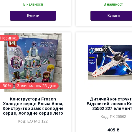
В наявності
В наявності
Купити
Купити
Новинка
–50%
Залишилось 25 днів
Конструктори Frozen
Дитячий конструк
Холодне серце Ельза Анна,
Відкритий космос K
Конструктор замок холодне
25562 227 елемен
серце, Холодне серце лего
РК 25562
ЕО MG 122
405 ₴