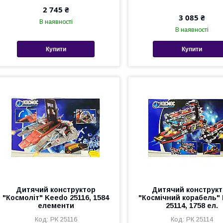
2 745 ₴
3 085 ₴
В наявності
В наявності
Купити
Купити
Дитячий конструктор
Дитячий конструк
"Космоліт" Keedo 25116, 1584
"Космічний корабель"
елементи
25114, 1758 ел.
РК 25116
РК 25114