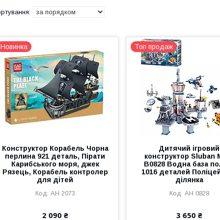
Новинка
Топ продаж
Конструктор Корабель Чорна
Дитячий ігровий
перлина 921 деталь, Пірати
конструктор Sluban 
Карибського моря, джек
B0828 Водна база пол
Рязець, Корабель контролер
1016 деталей Поліце
для дітей
ділянка
АН 2073
АН 0828
2 090 ₴
3 650 ₴