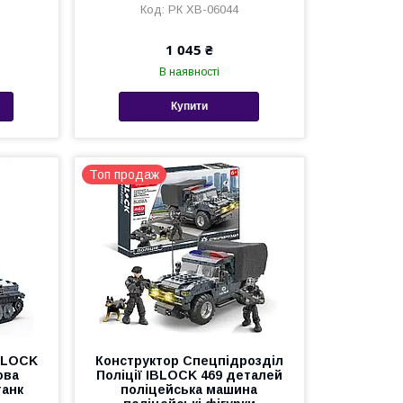
РК XB-06044
1 045 ₴
В наявності
Купити
Топ продаж
IBLOCK
Конструктор Спецпідрозділ
ова
Поліції IBLOCK 469 деталей
танк
поліцейська машина