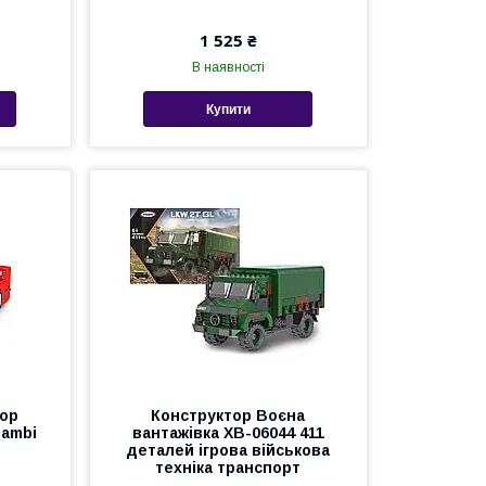
1 525 ₴
В наявності
Купити
тор
Конструктор Воєна
Bambi
вантажівка XB-06044 411
й
деталей ігрова військова
техніка транспорт