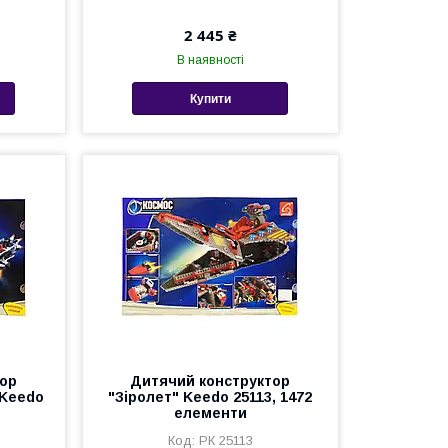
2 445 ₴
В наявності
Купити
тор
Дитячий конструктор
 Keedo
"Зіролет" Keedo 25113, 1472
елементи
РК 25113