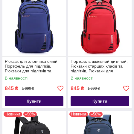
Рюкзак для хлопчика синій,
Портфель шкільний дитячий,
Портфель для підлітків,
Рюкзаки старших класів та
Рюкзаки для підлітків та
підлітків, Рюкзаки для
старшокласників, Портфель
старшої школи та міські,
В наявності
В наявності
ранець для хлопчика
Красиві портфелі для підліткі
845
845
₴
₴
1 690 ₴
1 690 ₴
Купити
Купити
Новинка
–50%
Новинка
–50%