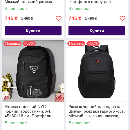
Міський шкільний рюкзак,
Портфелі в школу для
Шкільні портфелі для
підлітків, Рюкзаки шкільні
В наявності
В наявності
підлітків
745
745
₴
₴
1 490 ₴
1 490 ₴
Купити
Купити
Новинка
–50%
Новинка
–50%
Рюкзак шкільний NYC
Рюкзак чорний для підлітка,
чорний, водостійкий, A4,
Шкільні рюкзаки гарної якості,
45×30×18 см, Портфель
Міський і шкільний рюкзак,
шкільний дитячий для
Рюкзаки студентські
В наявності
В наявності
підлітка