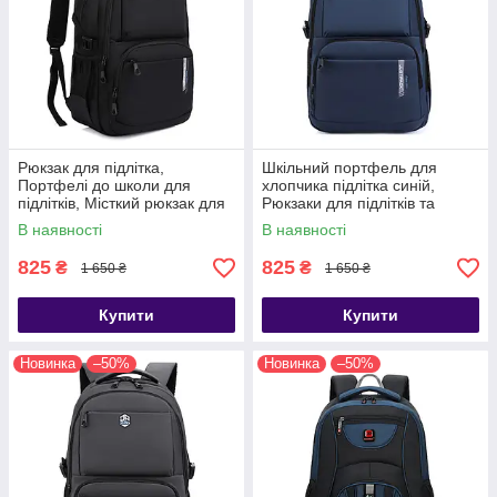
Рюкзак для підлітка,
Шкільний портфель для
Портфелі до школи для
хлопчика підлітка синій,
підлітків, Місткий рюкзак для
Рюкзаки для підлітків та
підлітка, Рюкзаки для
старшокласників, Портфелі
В наявності
В наявності
старшокласників
до школи для підлітків
825
825
₴
₴
1 650 ₴
1 650 ₴
Купити
Купити
Новинка
–50%
Новинка
–50%