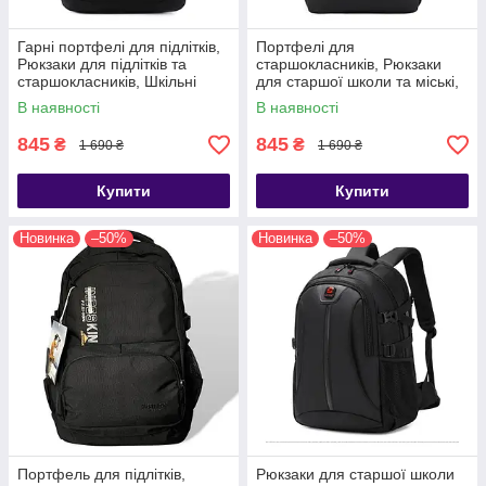
Гарні портфелі для підлітків,
Портфелі для
Рюкзаки для підлітків та
старшокласників, Рюкзаки
старшокласників, Шкільні
для старшої школи та міські,
рюкзаки для старших класів
Місткий шкільний рюкзак для
В наявності
В наявності
підлітка
845
845
₴
₴
1 690 ₴
1 690 ₴
Купити
Купити
Новинка
–50%
Новинка
–50%
Портфель для підлітків,
Рюкзаки для старшої школи