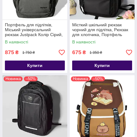
Портфель для підлітків,
Місткий шкільний рюкзак
Міський універсальний
чорний для підлітка, Рюкзак
рюкзак Justpack Колір Сірий,
для хлопчика, Портфель
Рюкзаки для підлітків і
ранець для хлопчика
В наявності
В наявності
школярів
875
675
₴
₴
1 750 ₴
1 350 ₴
Купити
Купити
Новинка
–50%
Новинка
–50%