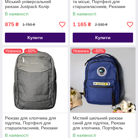
Міський універсальний
та міські, Портфелі для
рюкзак Justpack Колір
старшокласників, Рюкзаки
Чорний, Шкільні портфелі
підліткові, Шкільні портфелі
В наявності
В наявності
для підлітків
для підлітків
875
1 165
₴
₴
1 750 ₴
2 330 ₴
Купити
Купити
Новинка
–50%
Новинка
–50%
Рюкзак для хлопчика для
Місткий шкільний рюкзак
підлітка, Портфелі для
синій для підлітка, Рюкзак
старшокласників, Рюкзаки
для хлопчика, Портфель
для старшої школи та міські
ранець для хлопчика
В наявності
В наявності