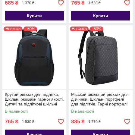
685
765
₴
₴
1 370 ₴
1 530 ₴
Купити
Купити
Новинка
–50%
Новинка
–50%
Крутий рюкзак для підлітка,
Міський шкільний рюкзак для
Шкільні рюкзаки гарної якості,
дівчинки, Шкільні портфелі
Дитячі та підліткові шкільні
для підлітків, Гарні портфелі
рюкзаки
для підлітків
В наявності
В наявності
765
885
₴
₴
1 530 ₴
1 770 ₴
Купити
Купити