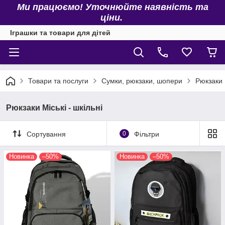
Ми працюємо! Уточнюйте наявність та
ціни.
Іграшки та товари для дітей
Товари та послуги
Сумки, рюкзаки, шопери
Рюкзаки М
Рюкзаки Міські - шкільні
Сортування
0
Фільтри
Новинка
–50%
Новинка
–50%