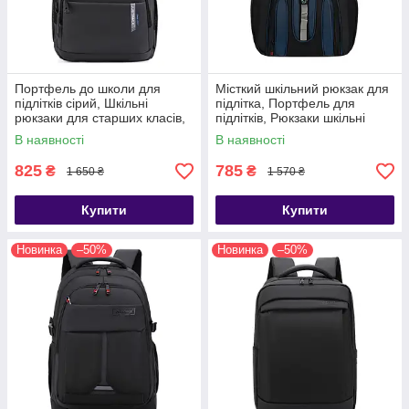
Портфель до школи для
Місткий шкільний рюкзак для
підлітків сірий, Шкільні
підлітка, Портфель для
рюкзаки для старших класів,
підлітків, Рюкзаки шкільні
Портфелі до школи для
підліткові, Рюкзаки для
В наявності
В наявності
підлітків
старшої школи
825
785
₴
₴
1 650 ₴
1 570 ₴
Купити
Купити
Новинка
–50%
Новинка
–50%