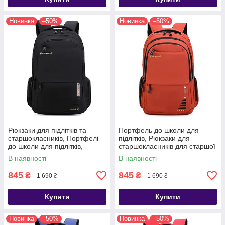
Новинка
–50%
Новинка
–50%
Рюкзаки для підлітків та
Портфель до школи для
старшокласників, Портфелі
підлітків, Рюкзаки для
до школи для підлітків,
старшокласників для старшої
Шкільні рюкзаки для старших
школи та міські, Шкільні
В наявності
В наявності
класів
рюкзаки для старших класів,
845
845
₴
₴
1 690 ₴
1 690 ₴
Купити
Купити
Новинка
–50%
Новинка
–50%