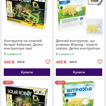
Конструктор на сонячній
Дитячий конструктор, що
батареї Кабанчик, Дитячі
розвиває Вітрохід - енергія
конструктори серії
повітря, Дитячі конструктори
робототехніка
серії робототехніка
В наявності
В наявності
445
465
₴
₴
890 ₴
930 ₴
Купити
Купити
–50%
–50%