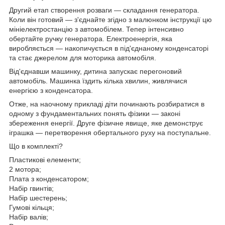
Другий етап створення розваги — складання генератора.
Коли він готовий — з'єднайте згідно з малюнком інструкції цю
мініелектростанцію з автомобілем. Тепер інтенсивно
обертайте ручку генератора. Електроенергія, яка
виробляється — накопичується в під'єднаному конденсаторі
та стає джерелом для моторика автомобіля.
Від'єднавши машинку, дитина запускає перегоновий
автомобіль. Машинка їздить кілька хвилин, живлячися
енергією з конденсатора.
Отже, на наочному прикладі діти починають розбиратися в
одному з фундаментальних понять фізики — законі
збереження енергії. Друге фізичне явище, яке демонструє
іграшка — перетворення обертального руху на поступальне.
Що в комплекті?
Пластикові елементи;
2 мотора;
Плата з конденсатором;
Набір гвинтів;
Набір шестерень;
Гумові кільця;
Набір валів;