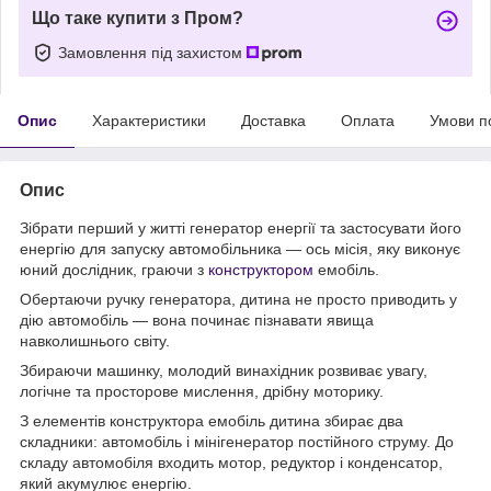
Що таке купити з Пром?
Замовлення під захистом
Опис
Характеристики
Доставка
Оплата
Умови п
Опис
Зібрати перший у житті генератор енергії та застосувати його
енергію для запуску автомобільника — ось місія, яку виконує
юний дослідник, граючи з
конструктором
емобіль.
Обертаючи ручку генератора, дитина не просто приводить у
дію автомобіль — вона починає пізнавати явища
навколишнього світу.
Збираючи машинку, молодий винахідник розвиває увагу,
логічне та просторове мислення, дрібну моторику.
З елементів конструктора емобіль дитина збирає два
складники: автомобіль і мінігенератор постійного струму. До
складу автомобіля входить мотор, редуктор і конденсатор,
який акумулює енергію.