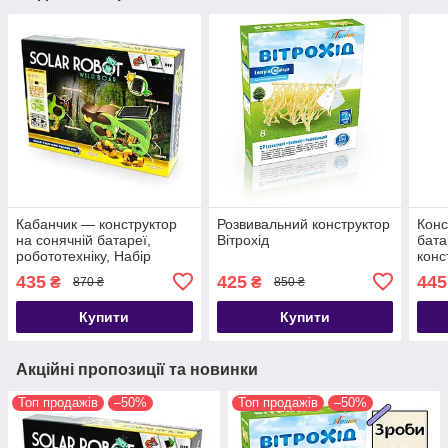
Кабанчик — конструктор
Розвивальний конструктор
Конс
на сонячній батареї,
Вітрохід
бата
робототехніку, Набір
конс
конструктор робот зроби
робо
435
425
445
₴
₴
870 ₴
850 ₴
сам
Купити
Купити
Акційні пропозиції та новинки
Топ продажів
–50%
Топ продажів
–50%