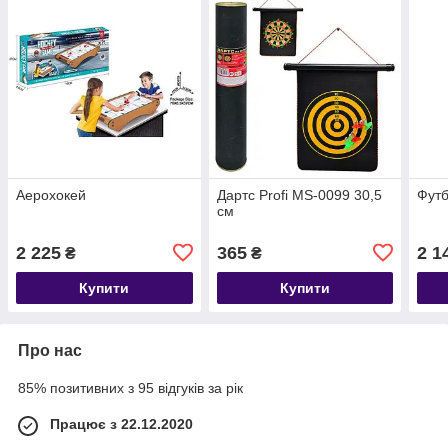
Аерохокей
Дартс Profi MS-0099 30,5
Футб
см
2 225
365
2 1
₴
₴
Купити
Купити
Про нас
85% позитивних з 95 відгуків за рік
Працює з 22.12.2020