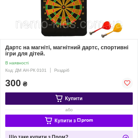
Дартс на магніті, магнітний дартс, спортивні
ігри для дітей.
В наявності
Код: ДМ АН-РК 0101
Роздріб
300
₴
Купити
або
Купити з
Що таке купити з Пром?