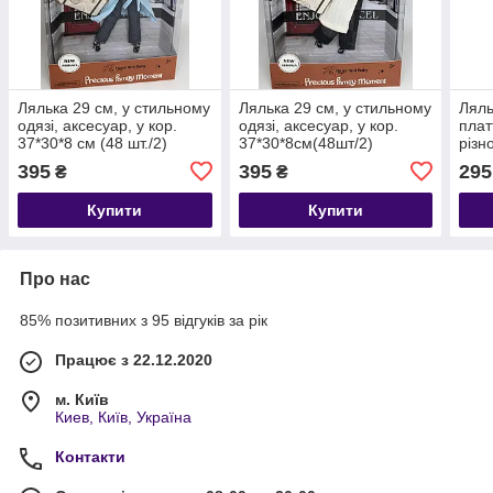
Лялька 29 см, у стильному
Лялька 29 см, у стильному
Ляль
одязі, аксесуар, у кор.
одязі, аксесуар, у кор.
плат
37*30*8 см (48 шт./2)
37*30*8см(48шт/2)
різн
11,5
395
395
295
₴
₴
Купити
Купити
Про нас
85% позитивних з 95 відгуків за рік
Працює з 22.12.2020
м. Київ
Киев, Київ, Україна
Контакти