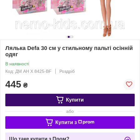
Лялька Defa 30 см у стильному пальті осінній
одяг
В наявності
Код: ДМ АН Х 8425-BF
Роздріб
445
₴
Купити
або
Купити з
Що таке купити з Пром?