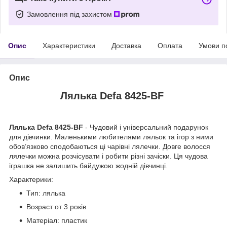
Замовлення під захистом
Опис
Характеристики
Доставка
Оплата
Умови п
Опис
Лялька Defa 8425-BF
Лялька Defa
8425-BF
- Чудовий і універсальний подарунок
для дівчинки. Маленькими любителями ляльок та ігор з ними
обов’язково сподобаються ці чарівні лялечки. Довге волосся
лялечки можна розчісувати і робити різні зачіски. Ця чудова
іграшка не залишить байдужою жодній дівчинці.
Характерики:
Тип: лялька
Возраст от 3 років
Матеріал: пластик