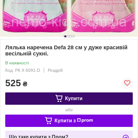
Лялька наречена Defa 28 см у дуже красивій
весільній сукні.
В наявності
Код: РК Х 6091-D
Роздріб
525
₴
Купити
або
Купити з
Що таке купити з Пром?