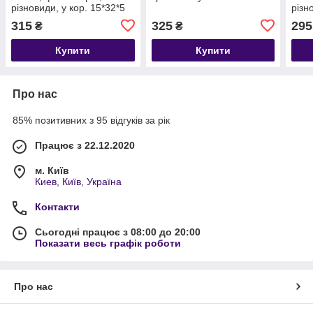
різновиди, у кор. 15*32*5
різн
см (48 шт.)
11,5
315
325
295
₴
₴
Купити
Купити
Про нас
85% позитивних з 95 відгуків за рік
Працює з 22.12.2020
м. Київ
Киев, Київ, Україна
Контакти
Сьогодні працює з 08:00 до 20:00
Показати весь графік роботи
Про нас