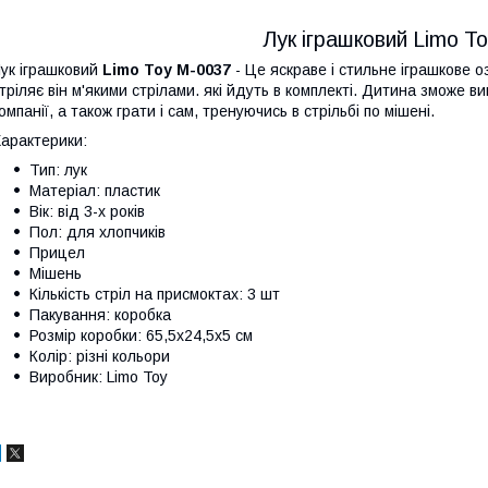
Лук іграшковий Limo T
ук іграшковий
Limo Toy M-0037
- Це яскраве і стильне іграшкове 
тріляє він м'якими стрілами. які йдуть в комплекті. Дитина зможе 
омпанії, а також грати і сам, тренуючись в стрільбі по мішені.
арактерики:
Тип: лук
Матеріал: пластик
Вік: від 3-х років
Пол: для хлопчиків
Прицел
Мішень
Кількість стріл на присмоктах: 3 шт
Пакування: коробка
Розмір коробки: 65,5х24,5х5 см
Колір: різні кольори
Виробник: Limo Toy