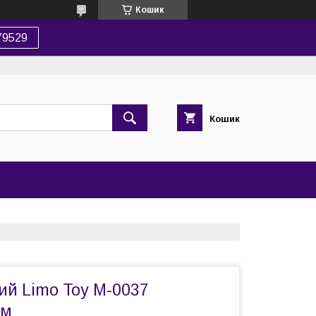
Кошик
79529
Кошик
ий Limo Toy M-0037
см