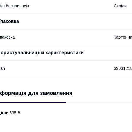
ип боєприпасів
Стріли
Упаковка
паковка
Картонна
Користувальницькі характеристики
Ean
6903121
нформація для замовлення
іна:
635 ₴