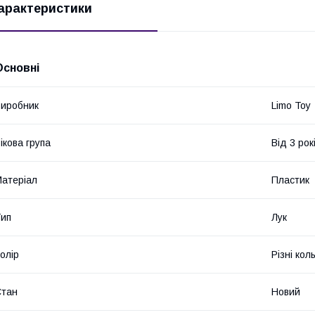
арактеристики
Основні
иробник
Limo Toy
ікова група
Від 3 рок
атеріал
Пластик
ип
Лук
олір
Різні кол
Стан
Новий