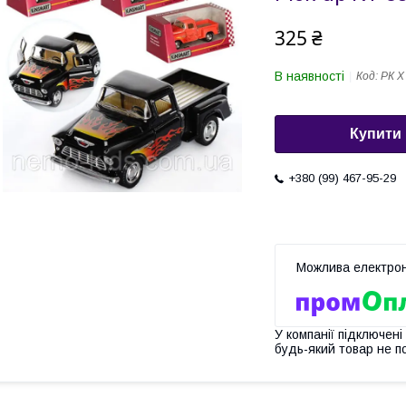
325 ₴
В наявності
Код:
РК Х
Купити
+380 (99) 467-95-29
У компанії підключені
будь-який товар не п