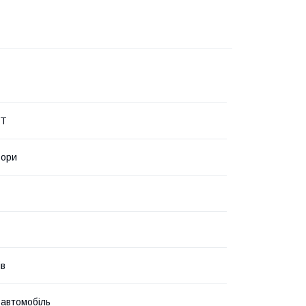
RT
ьори
ів
 автомобіль