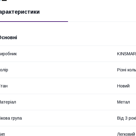
арактеристики
Основні
иробник
KINSMA
олір
Різні кол
Стан
Новий
атеріал
Метал
ікова група
Від 3 рок
ип
Легковий