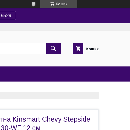
Кошик
79529
Кошик
на Kinsmart Chevy Stepside
330-WF 12 см