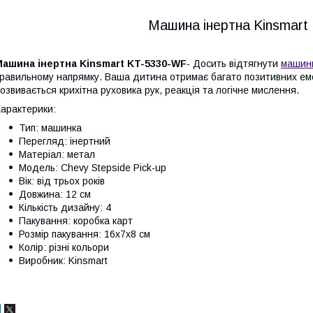
Машина інертна Kinsmart
Машина інертна Kinsmart KT-5330-WF
- Досить відтягнути
машин
равильному напрямку. Ваша дитина отримає багато позитивних емоц
озвивається крихітна руховика рук, реакція та логічне мислення.
арактерики:
Тип: машинка
Перегляд: інертний
Матеріал: метал
Модель: Chevy Stepside Pick-up
Вік: від трьох років
Довжина: 12 см
Кількість дизайну: 4
Пакування: коробка карт
Розмір пакування: 16x7x8 см
Колір: різні кольори
Виробник: Kinsmart