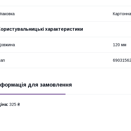
паковка
Картонна
Користувальницькі характеристики
Довжина
120 мм
Ean
6903156
нформація для замовлення
іна:
325 ₴