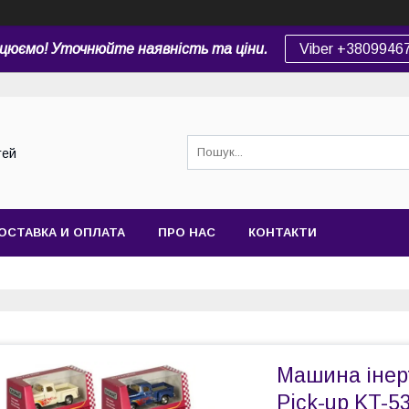
цюємо! Уточнюйте наявність та ціни.
Viber +3809946
тей
ОСТАВКА И ОПЛАТА
ПРО НАС
КОНТАКТИ
Машина інерт
Pick-up KT-5