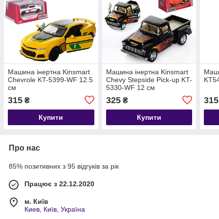
Машина інертна Kinsmart
Машина інертна Kinsmart
Маши
Chevrole KT-5399-WF 12.5
Chevy Stepside Pick-up KT-
KT5
см
5330-WF 12 см
315
325
315
₴
₴
Купити
Купити
Про нас
85% позитивних з 95 відгуків за рік
Працює з 22.12.2020
м. Київ
Киев, Київ, Україна