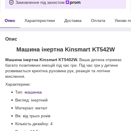
Замовлення під захистом
Опис
Характеристики
Доставка
Оплата
Умови п
Опис
Машина інертна Kinsmart KT542W
Машина інертна Kinsmart
KT5402W.
Ваша дитина отримає
багато позитивних емоцій під час гри. Під час гри у дитини
розвивається крихітна руховика рук, реакція та логічне
мислення.
Характерики:
Тип:
машинка
Вигляд: інертний
Матеріал: метал
Вік: від трьох років
Кількість дизайну: 4