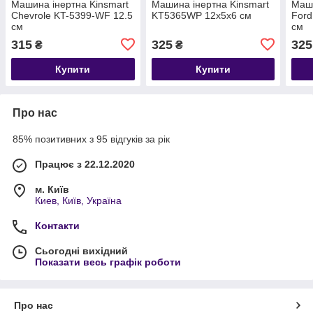
Машина інертна Kinsmart
Машина інертна Kinsmart
Маши
Chevrole KT-5399-WF 12.5
KT5365WP 12x5x6 см
Ford
см
см
315
325
325
₴
₴
Купити
Купити
Про нас
85% позитивних з 95 відгуків за рік
Працює з 22.12.2020
м. Київ
Киев, Київ, Україна
Контакти
Сьогодні вихідний
Показати весь графік роботи
Про нас