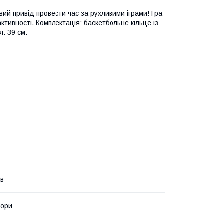
вий привід провести час за рухливими іграми! Гра
активності. Комплектація: баскетбольне кільце із
я: 39 см.
ів
ьори