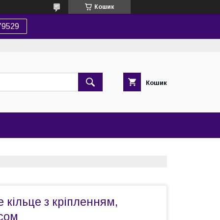
Кошик
79529
Кошик
 кільце з кріпленням,
осом