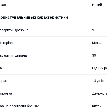
Стан
Новий
Користувальницькі характеристики
абарити: довжина
9
атеріал
Метал
абарити: ширина
39
ік
Від 3-х р
арантія
14 днів
паковка
Демонстр
раїна реєстрації бренду
Китай