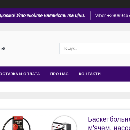
цюємо! Уточнюйте наявність та ціни.
Viber +3809946
тей
ОСТАВКА И ОПЛАТА
ПРО НАС
КОНТАКТИ
Баскетбольне
м'ячем, нас