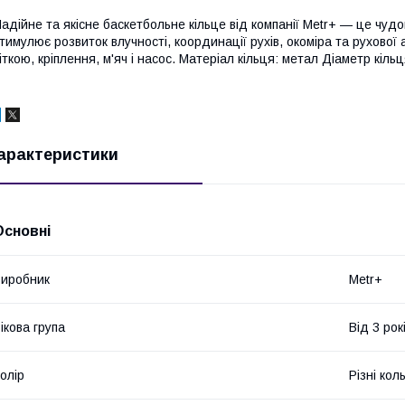
адійне та якісне баскетбольне кільце від компанії Metr+ — це чудо
тимулює розвиток влучності, координації рухів, окоміра та рухової 
іткою, кріплення, м'яч і насос. Матеріал кільця: метал Діаметр кільц
арактеристики
Основні
иробник
Metr+
ікова група
Від 3 рок
олір
Різні кол