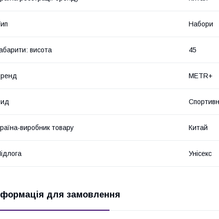
ип
Набори
абарити: висота
45
Бренд
METR+
Вид
Спортивн
раїна-виробник товару
Китай
ідлога
Унісекс
нформація для замовлення