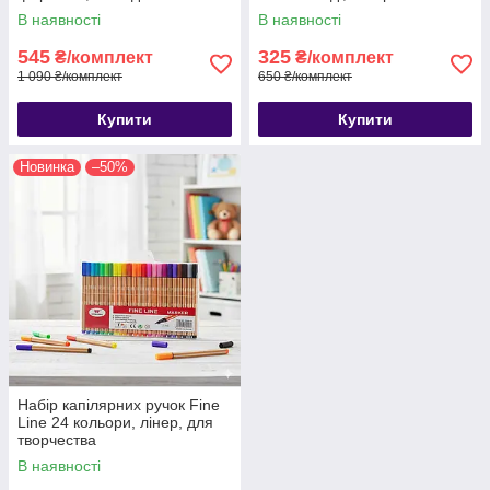
ведмедик bearbrick
фігурок для
В наявності
В наявності
розфарбовування, Фігурки
мелоді, My melody іграшка
545
325
₴/комплект
₴/комплект
1 090 ₴/комплект
650 ₴/комплект
Купити
Купити
Новинка
–50%
Набір капілярних ручок Fine
Line 24 кольори, лінер, для
творчества
В наявності