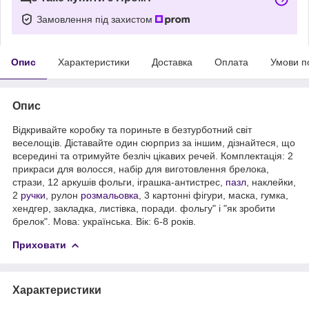
Замовлення під захистом
Опис
Характеристики
Доставка
Оплата
Умови п
Опис
Відкривайте коробку та пориньте в безтурботний світ
веселощів. Діставайте один сюрприз за іншим, дізнайтеся, що
всередині та отримуйте безліч цікавих речей. Комплектація: 2
прикраси для волосся, набір для виготовлення брелока,
стрази, 12 аркушів фольги, іграшка-антистрес,
пазл
, наклейки,
2
ручки
, рулон
розмальовка
, 3 картонні фігури, маска, гумка,
хендгер, закладка, листівка, поради. фольгу" і "як зробити
брелок". Мова: українська. Вік: 6-8 років.
Приховати
Характеристики