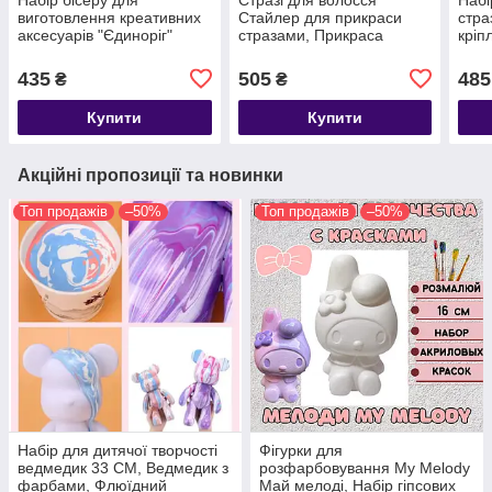
виготовлення креативних
Стайлер для прикраси
стра
аксесуарів "Єдиноріг"
стразами, Прикраса
кріп
LD6031
волосся стразами Blinger
для 
435
505
485
₴
₴
Купити
Купити
Акційні пропозиції та новинки
Топ продажів
–50%
Топ продажів
–50%
Набір для дитячої творчості
Фігурки для
ведмедик 33 СМ, Ведмедик з
розфарбовування My Melody
фарбами, Флюїдний
Май мелоді, Набір гіпсових