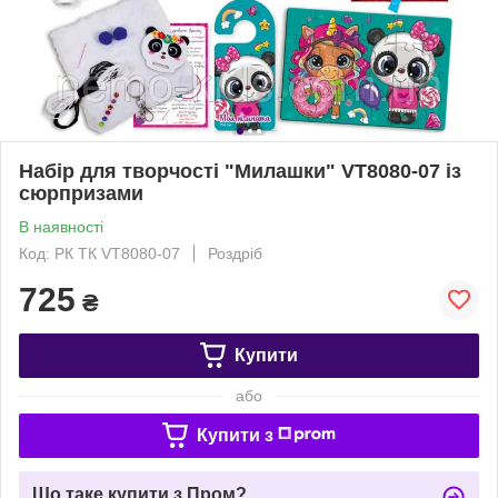
Набір для творчості "Милашки" VT8080-07 із
сюрпризами
В наявності
Код: РК ТК VT8080-07
Роздріб
725
₴
Купити
або
Купити з
Що таке купити з Пром?