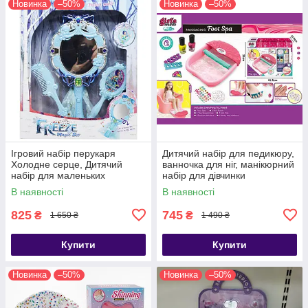
Новинка
–50%
Новинка
–50%
Ігровий набір перукаря
Дитячий набір для педикюру,
Холодне серце, Дитячий
ванночка для ніг, манікюрний
набір для маленьких
набір для дівчинки
перукарів Ельзи й Анни
В наявності
В наявності
825
745
₴
₴
1 650 ₴
1 490 ₴
Купити
Купити
Новинка
–50%
Новинка
–50%