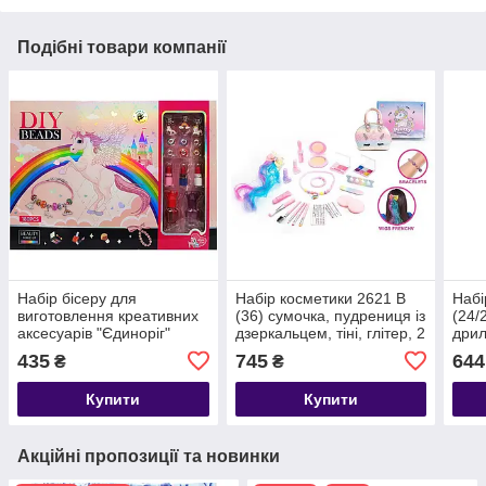
Подібні товари компанії
Набір бісеру для
Набір косметики 2621 B
Набі
виготовлення креативних
(36) сумочка, пудрениця із
(24/
аксесуарів "Єдиноріг"
дзеркальцем, тіні, глітер, 2
дрил
LD6031
лаки, розділювач для
на б
435
745
644
₴
₴
пальців,
плос
Купити
Купити
Акційні пропозиції та новинки