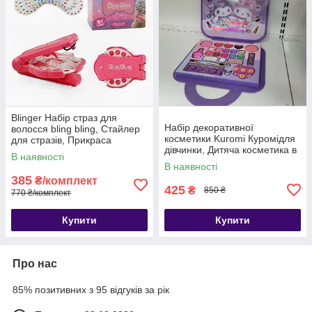
Blinger Набір страз для
Набір декоративної
волосся bling bling, Стайлер
косметики Kuromi Куромідля
для стразів, Прикраса
дівчинки, Дитяча косметика в
волосся стразами Blinger
В наявності
подарунковій упаковці,
В наявності
Комплект косметики для
385
₴/комплект
дітей
425
₴
850 ₴
770 ₴/комплект
Купити
Купити
Про нас
85% позитивних з 95 відгуків за рік