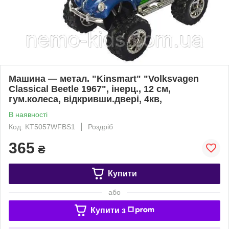
Машина — метал. "Kinsmart" "Volksvagen
Classical Beetle 1967", інерц., 12 см,
гум.колеса, відкривши.двері, 4кв,
В наявності
Код: KT5057WFBS1
Роздріб
365
₴
Купити
або
Купити з