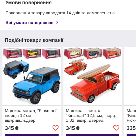
Умови повернення
Повернення товару впродовж 14 днів за домовленістю
Всі умови повернення
Подібні товари компанії
Машина метал, "Kinsmart"
Машина — метал.
Маш
інерція 12 см,
"Kinsmart" 12,5 см, інерц.,
"Kin
відкривши.двері,
1:32, відкр. дверей,
Pick
гум.колеса, 4 кольори, в
різання.колеса, 4 кольори,
інерц
345
345
335
₴
₴
кор. 16*7,5*8 см (24 шт.)
в кор.16*7*8см
різ. 