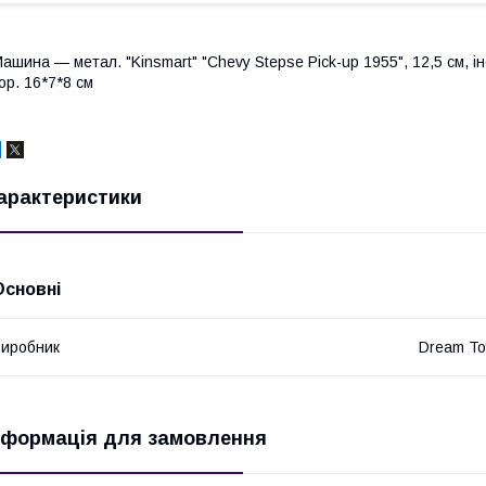
ашина — метал. "Kinsmart" "Chevy Stepse Pick-up 1955", 12,5 см, інер
ор. 16*7*8 см
арактеристики
Основні
иробник
Dream To
нформація для замовлення