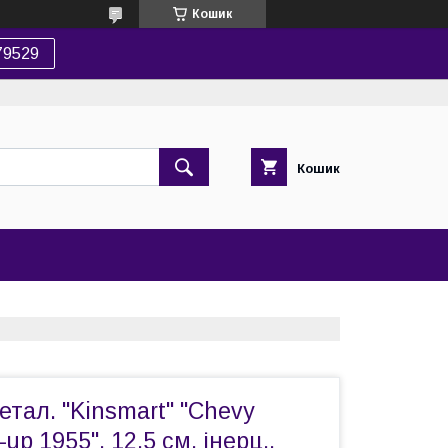
Кошик
79529
Кошик
тал. "Kinsmart" "Chevy
-up 1955", 12,5 см, інерц.,