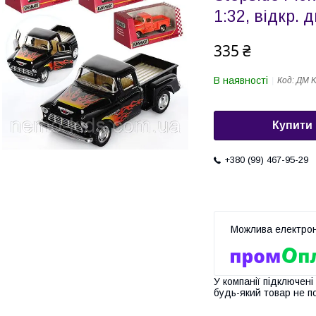
1:32, відкр. д
335 ₴
В наявності
Код:
ДМ 
Купити
+380 (99) 467-95-29
У компанії підключені
будь-який товар не п