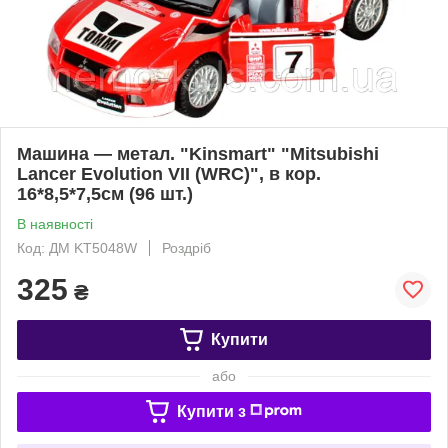
Машина — метал. "Kinsmart" "Mitsubishi
Lancer Evolution VII (WRC)", в кор.
16*8,5*7,5см (96 шт.)
В наявності
Код: ДМ KT5048W
Роздріб
325
₴
Купити
або
Купити з