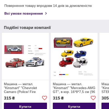
Повернення товару впродовж 14 днів за домовленістю
Всі умови повернення
Подібні товари компанії
Машина — метал.
Машина — метал.
Маш
"Kinsmart" "Chevrolet
"Kinsmart" "Mercedes-AMG
"Kin
Camaro (Police/ Fire
GT", в кор. 16*8*7,5 см (96
STE
Fighter)", в кор. 16*8,5*7
шт./4)
(Mud
315
315
305
₴
₴
см (96 шт./4)
см (
Купити
Купити