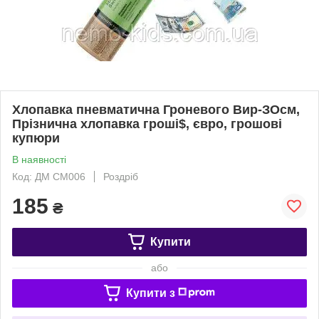
Хлопавка пневматична Гроневого Вир-ЗОсм,
Прізнична хлопавка гроші$, євро, грошові
купюри
В наявності
Код: ДМ CM006
Роздріб
185
₴
Купити
або
Купити з