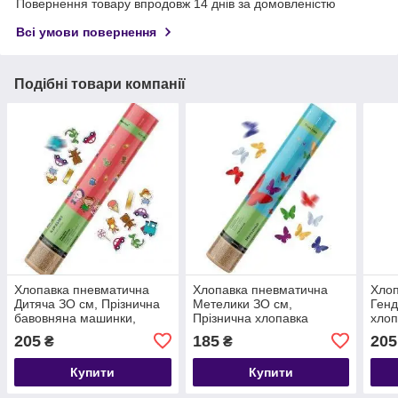
Повернення товару впродовж 14 днів за домовленістю
Всі умови повернення
Подібні товари компанії
Хлопавка пневматична
Хлопавка пневматична
Хлоп
Дитяча ЗО см, Прізнична
Метелики ЗО см,
Генд
бавовняна машинки,
Прізнична хлопавка
хлоп
мишки, іграшки
метелика красиві
205
185
205
₴
₴
кольорові
Купити
Купити