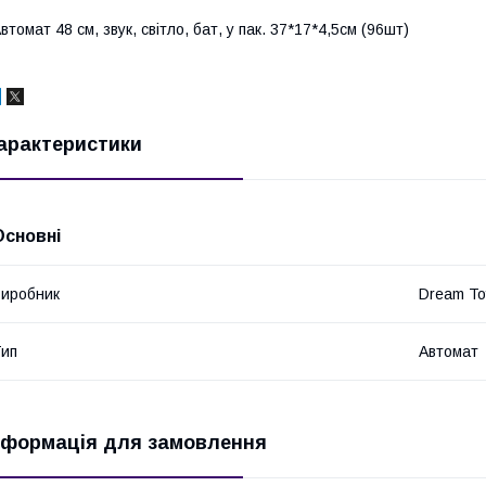
втомат 48 см, звук, світло, бат, у пак. 37*17*4,5см (96шт)
арактеристики
Основні
иробник
Dream To
ип
Автомат
нформація для замовлення