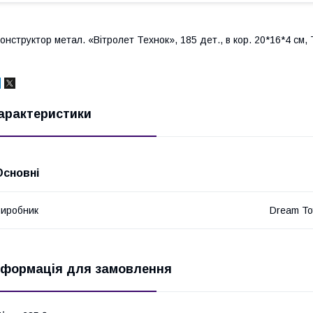
онструктор метал. «Вітролет Технок», 185 дет., в кор. 20*16*4 см, 
арактеристики
Основні
иробник
Dream To
нформація для замовлення