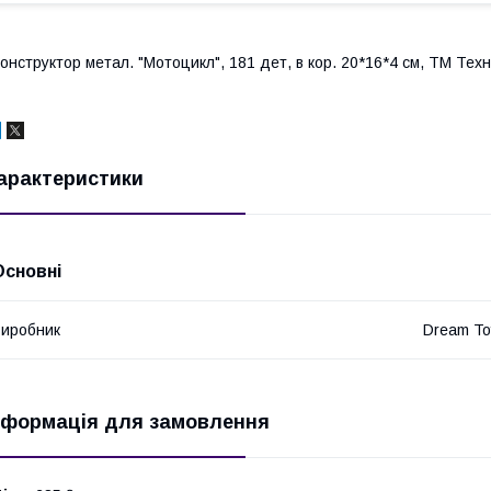
онструктор метал. "Мотоцикл", 181 дет, в кор. 20*16*4 см, ТМ Техно
арактеристики
Основні
иробник
Dream To
нформація для замовлення