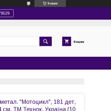
Кошик
79529
Кошик
метал. "Мотоцикл", 181 дет,
4 см, ТМ Технок, Україна (10