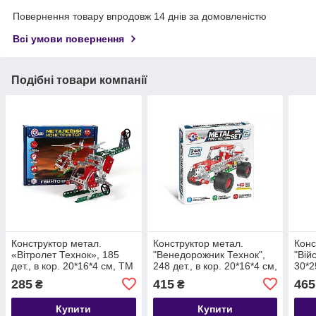
Повернення товару впродовж 14 днів за домовленістю
Всі умови повернення
Подібні товари компанії
Конструктор метал.
Конструктор метал.
Конс
«Вітролет Технок», 185
"Венедорожник Технок",
"Вій
дет., в кор. 20*16*4 см, ТМ
248 дет., в кор. 20*16*4 см,
30*2
Технок, Україна (10 шт.)
ТМ Технок, Україна (10
Укра
285
415
465
₴
₴
шт.)
Купити
Купити