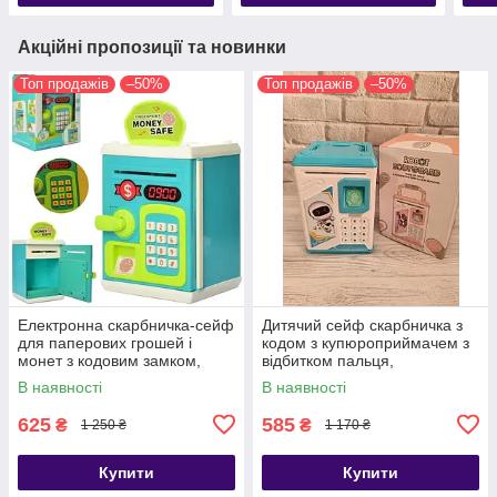
Акційні пропозиції та новинки
Топ продажів
–50%
Топ продажів
–50%
Електронна скарбничка-сейф
Дитячий сейф скарбничка з
для паперових грошей і
кодом з купюроприймачем з
монет з кодовим замком,
відбитком пальця,
Сейф скарбничка з кодовим
Скарбничка у вигляді сейфа
В наявності
В наявності
замком
Robot bodyguard скарбничка
625
585
₴
₴
1 250 ₴
1 170 ₴
Купити
Купити