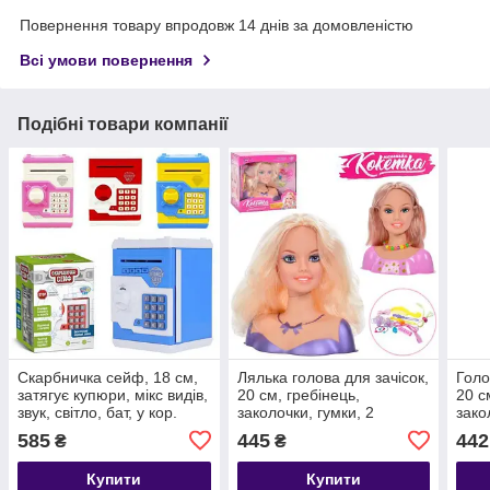
Повернення товару впродовж 14 днів за домовленістю
Всі умови повернення
Подібні товари компанії
Скарбничка сейф, 18 см,
Лялька голова для зачісок,
Голо
затягує купюри, мікс видів,
20 см, гребінець,
20 с
звук, світло, бат, у кор.
заколочки, гумки, 2
зако
13,5*19*14 см (36 шт.)
різновиди, у кор.
різн
585
445
442
₴
₴
27*25,5*11,5см (24шт)
27*2
Купити
Купити