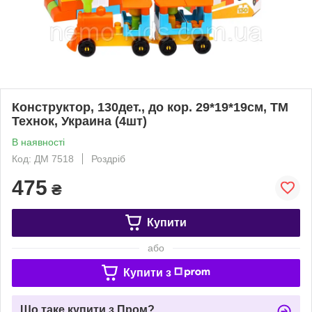
Конструктор, 130дет., до кор. 29*19*19см, ТМ
Технок, Украина (4шт)
В наявності
Код: ДМ 7518
Роздріб
475
₴
Купити
або
Купити з
Що таке купити з Пром?