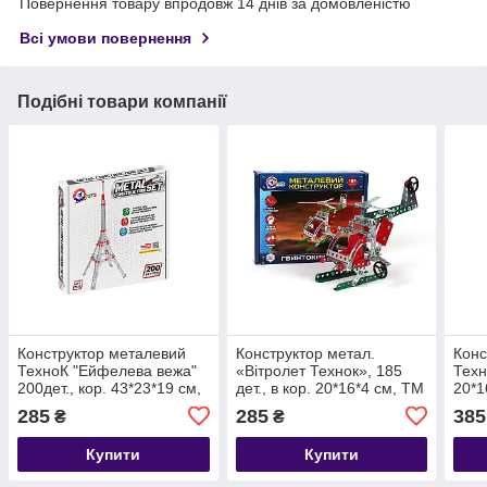
Повернення товару впродовж 14 днів за домовленістю
Всі умови повернення
Подібні товари компанії
Конструктор металевий
Конструктор метал.
Конс
ТехноК "Ейфелева вежа"
«Вітролет Технок», 185
Техн
200дет., кор. 43*23*19 см,
дет., в кор. 20*16*4 см, ТМ
20*1
ТМ Технок, Україна
Технок, Україна (10 шт.)
Укра
285
285
385
₴
₴
Купити
Купити