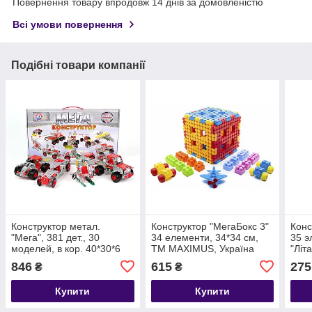
Повернення товару впродовж 14 днів за домовленістю
Всі умови повернення
Подібні товари компанії
Конструктор метал.
Конструктор "МегаБокс 3"
Конс
"Мега", 381 дет., 30
34 елементи, 34*34 см,
35 э
моделей, в кор. 40*30*6
ТМ MAXIMUS, Україна
"Літ
см, ТМ Технок, Україна (5
ТМ 
846
615
275
₴
₴
шт.)
Купити
Купити