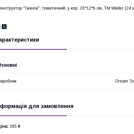
онструктор "Їжачок", тематичний, у кор. 20*12*6 см, ТМ Wader (24 
арактеристики
Основні
иробник
Dream To
нформація для замовлення
іна:
285 ₴