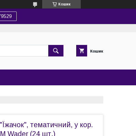
Кошик
79529
Кошик
"Їжачок", тематичний, у кор.
ТМ Wader (24 шт.)