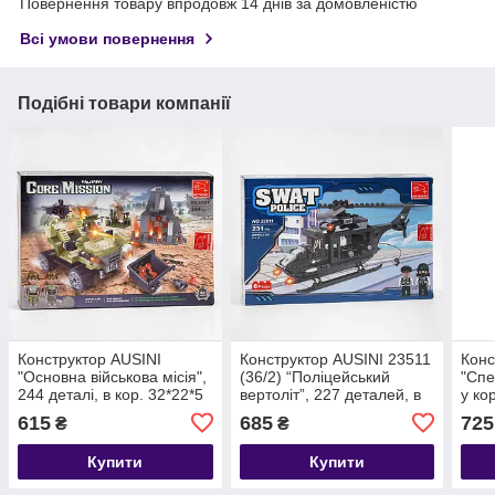
Повернення товару впродовж 14 днів за домовленістю
Всі умови повернення
Подібні товари компанії
Конструктор AUSINI
Конструктор AUSINI 23511
Конс
"Основна військова місія",
(36/2) “Поліцейський
"Спе
244 деталі, в кор. 32*22*5
вертоліт”, 227 деталей, в
у ко
см (36 шт./2)
коробці
шт./2
615
685
725
₴
₴
Купити
Купити