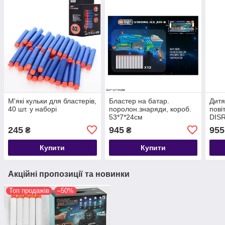
М'які кульки для бластерів,
Бластер на батар.
Дитя
40 шт. у наборі
поролон.знаряди, короб.
пові
53*7*24см
DIS
бата
245
945
955
₴
₴
Купити
Купити
Акційні пропозиції та новинки
Топ продажів
–50%