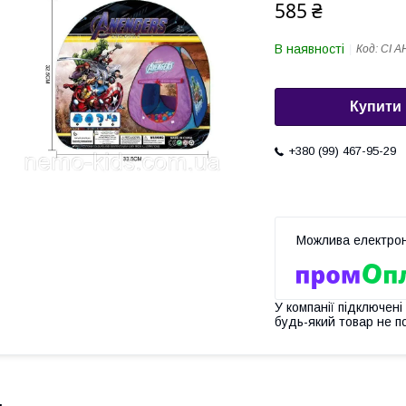
585 ₴
В наявності
Код:
СІ А
Купити
+380 (99) 467-95-29
У компанії підключені
будь-який товар не п