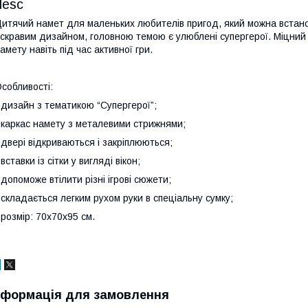
desc
итячий намет для маленьких любителів пригод, який можна встанов
скравим дизайном, головною темою є улюблені супергерої. Міцний
амету навіть під час активної гри.
собливості:
 дизайн з тематикою “Супергерої”;
 каркас намету з металевими стрижнями;
 двері відкриваються і закріплюються;
 вставки із сітки у вигляді вікон;
 допоможе втілити різні ігрові сюжети;
 складається легким рухом руки в спеціальну сумку;
 розмір: 70х70х95 см.
нформація для замовлення