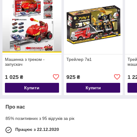
Машинка з треком -
Трейлер 7в1
Трей
запускач
маш
1 025
925
1 2
₴
₴
Купити
Купити
Про нас
85% позитивних з 95 відгуків за рік
Працює з 22.12.2020