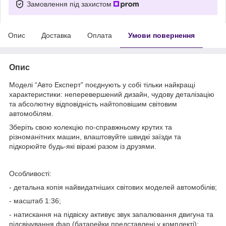
Замовлення під захистом
Опис
Доставка
Оплата
Умови повернення
Опис
Моделі “Авто Експерт” поєднують у собі тільки найкращі
характеристики: неперевершений дизайн, чудову деталізацію
та абсолютну відповідність найтоповішим світовим
автомобілям.
Зберіть свою колекцію по-справжньому крутих та
різноманітних машин, влаштовуйте швидкі заїзди та
підкорюйте будь-які віражі разом із друзями.
Особливості:
- детальна копія найвидатніших світових моделей автомобілів;
- масштаб 1:36;
- натискання на підвіску активує звук запалювання двигуна та
підсвічування фар (батарейки представлені у комплекті);