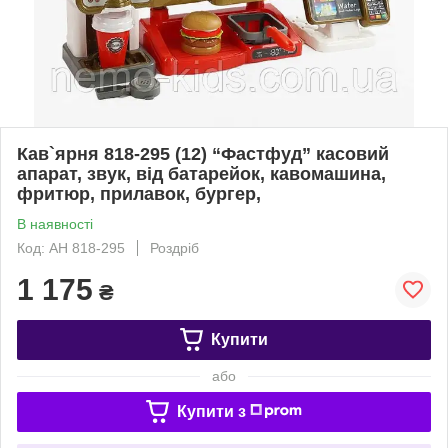
Кав`ярня 818-295 (12) “Фастфуд” касовий
апарат, звук, від батарейок, кавомашина,
фритюр, прилавок, бургер,
В наявності
Код: АН 818-295
Роздріб
1 175
₴
Купити
або
Купити з