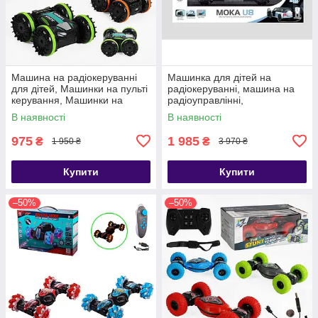
Машина на радіокеруванні
Машинка для дітей на
для дітей, Машинки на пульті
радіокеруванні, машина на
керування, Машинки на
радіоуправлінні,
пульті
Радіокеровані великі
В наявності
В наявності
машинки
975
1 985
₴
₴
1 950 ₴
3 970 ₴
Купити
Купити
–50%
–50%