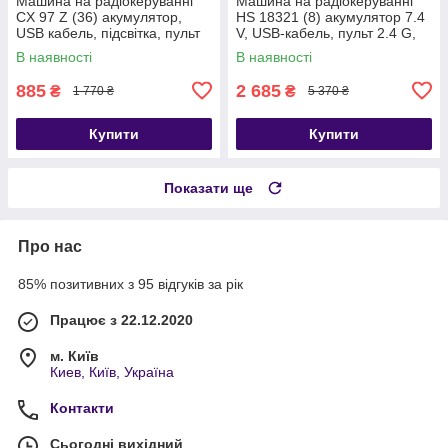
Машина на радіокеруванні
Машина на радіокеруванні
CX 97 Z (36) акумулятор,
HS 18321 (8) акумулятор 7.4
USB кабель, підсвітка, пульт
V, USB-кабель, пульт 2.4 G,
2.4 GHz, вологозахист,
протиударний корпус, гумові
В наявності
В наявності
885
2 685
₴
₴
1 770 ₴
5 370 ₴
Купити
Купити
Показати ще
Про нас
85% позитивних з 95 відгуків за рік
Працює з 22.12.2020
м. Київ
Киев, Київ, Україна
Контакти
Сьогодні вихідний