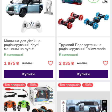
Машинка для дітей на
радіокеруванні, Круті
Труковий Перевертень на
машинки на пульті
радіо керуванні Follow mode
управління, Потужна
В наявності
В наявності
радіокерована машина
1 975
2 035
₴
₴
3 950 ₴
4 070 ₴
Купити
Купити
Топ продажів
–50%
Топ продажів
–50%