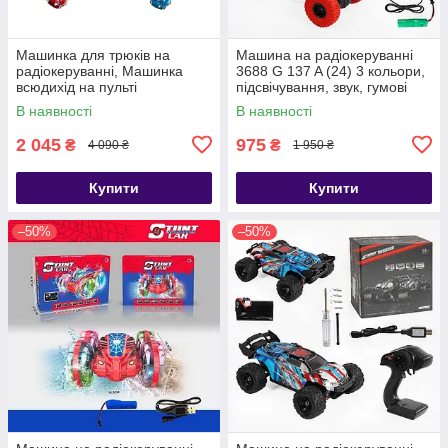
Машинка для трюків на
Машина на радіокеруванні
радіокеруванні, Машинка
3688 G 137 A (24) 3 кольори,
всюдихід на пульті
підсвічування, звук, гумові
управління
колеса, акум. 3,7 V, пульт
В наявності
В наявності
2 045
975
₴
₴
4 090 ₴
1 950 ₴
Купити
Купити
–50%
–50%