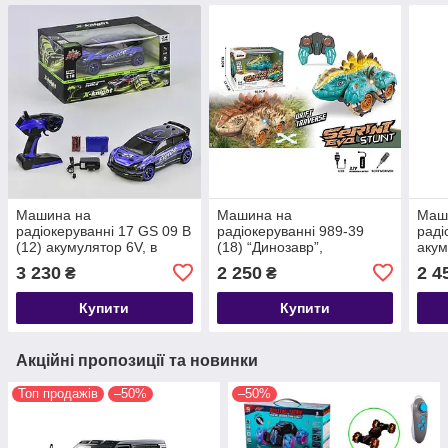
Машина на
Машина на
Маш
радіокеруванні 17 GS 09 B
радіокеруванні 989-39
раді
(12) акумулятор 6V, в
(18) “Динозавр”,
акум
коробці
підсвічування, акум. 3,7 V,
кабе
3 230
2 250
2 4
₴
₴
пульт 2,4 G, гумові колеса,
масш
в
Купити
Купити
Акційні пропозиції та новинки
Топ продажів
–50%
–50%