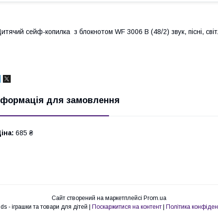
итячий сейф-копилка з блокнотом WF 3006 B (48/2) звук, пісні, сві
нформація для замовлення
іна:
685 ₴
Сайт створений на маркетплейсі
Prom.ua
Nemo kids - іграшки та товари для дітей |
Поскаржитися на контент
|
Політика конфіден