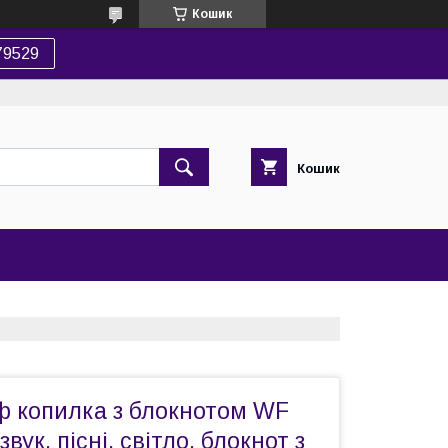
Кошик
79529
Кошик
ф копилка з блокнотом WF
звук, пісні, світло, блокнот з