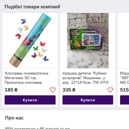
Подібні товари компанії
Хлопавка пневматична
Іграшка дитяча "Кубики
Маши
Метелики ЗО см,
кольорові" Машинки, у
"АВ
Прізнична хлопавка
кор. 22*14*4см, ТМ VITA
M6 G
метелика красиві
TOYS, Украина
відк
185
335
515
₴
₴
кольорові
см (
Купити
Купити
Про нас
85% позитивних з 95 відгуків за рік