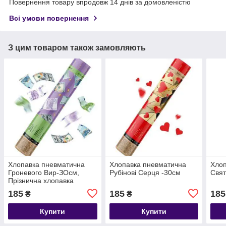
Повернення товару впродовж 14 днів за домовленістю
Всі умови повернення
З цим товаром також замовляють
Хлопавка пневматична
Хлопавка пневматична
Хлоп
Гроневого Вир-ЗОсм,
Рубінові Серця -30см
Свят
Прізнична хлопавка
гроші$, євро, грошові
185
185
185
₴
₴
купюри
Купити
Купити